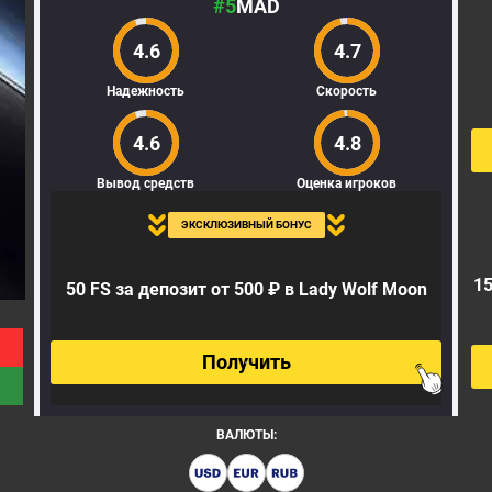
#5
MAD
4.6
4.7
Надежность
Скорость
4.6
4.8
Вывод средств
Оценка игроков
ЭКСКЛЮЗИВНЫЙ БОНУС
1
50 FS за депозит от 500 ₽ в Lady Wolf Moon
Получить
ВАЛЮТЫ: