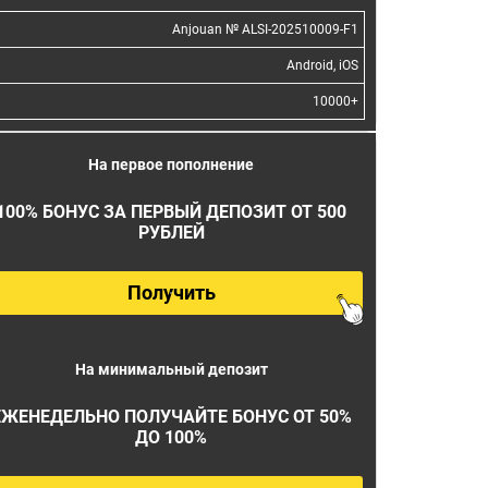
Anjouan № ALSI-202510009-F1
Android, iOS
10000+
На первое пополнение
100% БОНУС ЗА ПЕРВЫЙ ДЕПОЗИТ ОТ 500
РУБЛЕЙ
Получить
На минимальный депозит
ЕЖЕНЕДЕЛЬНО ПОЛУЧАЙТЕ БОНУС ОТ 50%
ДО 100%