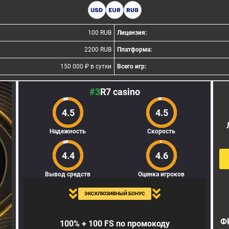
100 RUB
Лицензия:
2200 RUB
Платформа:
150 000 ₽ в сутки
Всего игр:
#3
R7 casino
4.5
4.5
Надежность
Скорость
4.4
4.6
Вывод средств
Оценка игроков
ЭКСКЛЮЗИВНЫЙ БОНУС
Ф
100% + 100 FS по промокоду