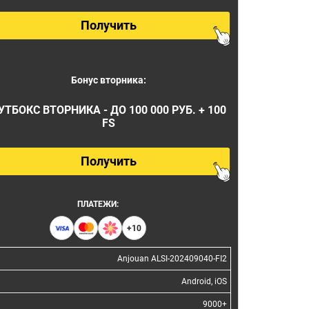
Получить
Бонус вторника:
УТБОКС ВТОРНИКА - ДО 100 000 РУБ. + 100
FS
Получить
ПЛАТЕЖИ:
+
10
Anjouan ALSI-202409040-FI2
Android, iOS
9000+