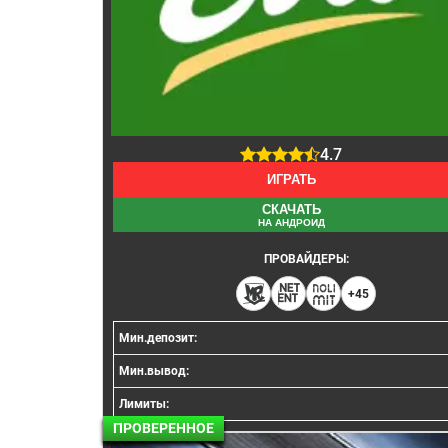
4.7
ИГРАТЬ
СКАЧАТЬ
НА АНДРОИД
ПРОВАЙДЕРЫ:
+
45
Мин.депозит:
Мин.вывод:
Лимиты:
ПРОВЕРЕННОЕ