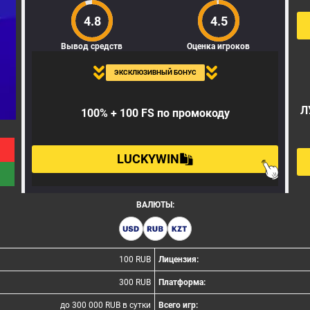
4.8
4.5
Вывод средств
Оценка игроков
ЭКСКЛЮЗИВНЫЙ БОНУС
Л
100% + 100 FS по промокоду
LUCKYWIN
ВАЛЮТЫ:
100 RUB
Лицензия:
300 RUB
Платформа:
до 300 000 RUB в сутки
Всего игр: