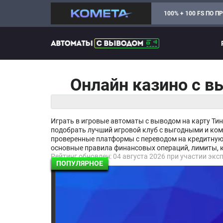
100% + 100 FS ПО 
Онлайн казино с в
Играть в игровые автоматы с выводом на карту Ти
подобрать лучший игровой клуб с выгодными и ком
проверенные платформы с переводом на кредитную ка
основные правила финансовых операций, лимиты, 
Рейтинг обновлен: 04 августа 2026 при участии экс
ПОПУЛЯРНОЕ