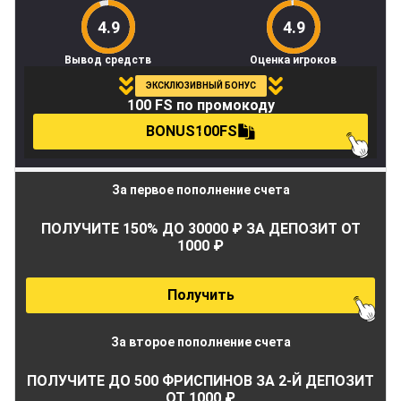
4.9
4.9
Вывод средств
Оценка игроков
ЭКСКЛЮЗИВНЫЙ БОНУС
100 FS по промокоду
BONUS100FS
За первое пополнение счета
ПОЛУЧИТЕ 150% ДО 30000 ₽ ЗА ДЕПОЗИТ ОТ
1000 ₽
Получить
За второе пополнение счета
ПОЛУЧИТЕ ДО 500 ФРИСПИНОВ ЗА 2-Й ДЕПОЗИТ
ОТ 1000 ₽