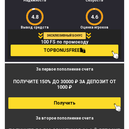
Надежность
Скорость
4.8
4.6
Вывод средств
Оценка игроков
ЭКСКЛЮЗИВНЫЙ БОНУС
100 FS по промокоду
TOPBONUSFREE
За первое пополнение счета
ПОЛУЧИТЕ 150% ДО 30000 ₽ ЗА ДЕПОЗИТ ОТ
1000 ₽
Получить
За второе пополнение счета