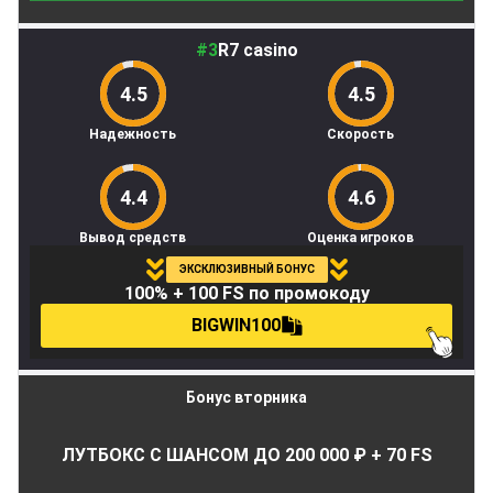
#3
R7 casino
4.5
4.5
Надежность
Скорость
4.4
4.6
Вывод средств
Оценка игроков
ЭКСКЛЮЗИВНЫЙ БОНУС
100% + 100 FS по промокоду
BIGWIN100
Бонус вторника
ЛУТБОКС С ШАНСОМ ДО 200 000 ₽ + 70 FS