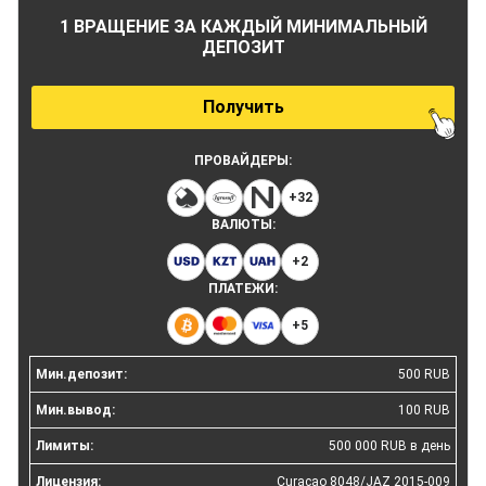
1 ВРАЩЕНИЕ ЗА КАЖДЫЙ МИНИМАЛЬНЫЙ
ДЕПОЗИТ
Получить
ПРОВАЙДЕРЫ:
+
32
ВАЛЮТЫ:
+
2
ПЛАТЕЖИ:
+
5
Мин.депозит:
500 RUB
Мин.вывод:
100 RUB
Лимиты:
500 000 RUB в день
Лицензия:
Curacao 8048/JAZ 2015-009