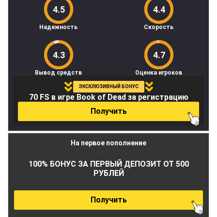
4.5
4.4
Надежность
Скорость
4.3
4.7
Вывод средств
Оценка игроков
ЭКСКЛЮЗИВНЫЙ БОНУС
70 FS в игре Book of Dead за регистрацию
Получить
На первое пополнение
100% БОНУС ЗА ПЕРВЫЙ ДЕПОЗИТ ОТ 500
РУБЛЕЙ
Получить