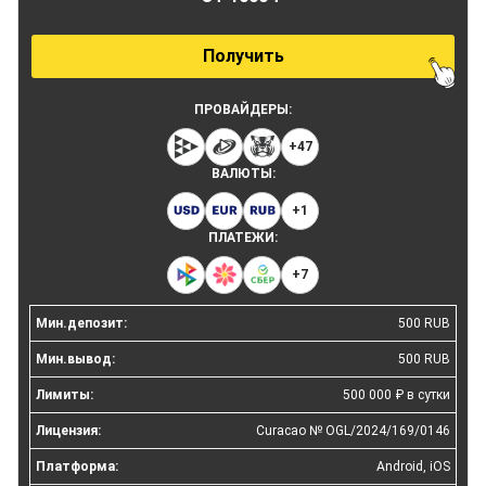
Получить
ПРОВАЙДЕРЫ:
+
47
ВАЛЮТЫ:
+
1
ПЛАТЕЖИ:
+
7
Мин.депозит:
500 RUB
Мин.вывод:
500 RUB
Лимиты:
500 000 ₽ в сутки
Лицензия:
Curacao № OGL/2024/169/0146
Платформа:
Android, iOS