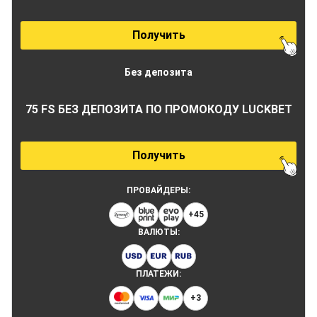
Получить
Без депозита
75 FS БЕЗ ДЕПОЗИТА ПО ПРОМОКОДУ LUCKBET
Получить
ПРОВАЙДЕРЫ:
+
45
ВАЛЮТЫ:
ПЛАТЕЖИ:
+
3