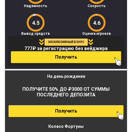
Надежность
Скорость
4.5
4.6
Вывод средств
Оценка игроков
ЭКСКЛЮЗИВНЫЙ БОНУС
777₽ за регистрацию без вейджера
Получить
На день рождение
ПОЛУЧИТЕ 50% ДО ₽3000 ОТ СУММЫ
ПОСЛЕДНЕГО ДЕПОЗИТА
Получить
Колесо Фортуны