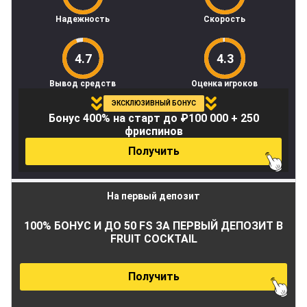
Надежность
Скорость
4.7
4.3
Вывод средств
Оценка игроков
ЭКСКЛЮЗИВНЫЙ БОНУС
Бонус 400% на старт до ₽100 000 + 250
фриспинов
Получить
На первый депозит
100% БОНУС И ДО 50 FS ЗА ПЕРВЫЙ ДЕПОЗИТ В
FRUIT COCKTAIL
Получить