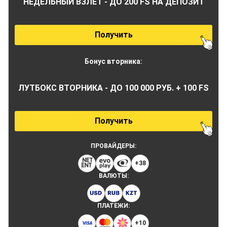
НЕДЕЛЬНЫЙ ВЗЛЁТ - ДО 200 FS НА ДЕПОЗИТ
Получить
Бонус вторника:
ЛУТБОКС ВТОРНИКА - ДО 100 000 РУБ. + 100 FS
Получить
ПРОВАЙДЕРЫ:
+
38
ВАЛЮТЫ:
ПЛАТЕЖИ:
+
10