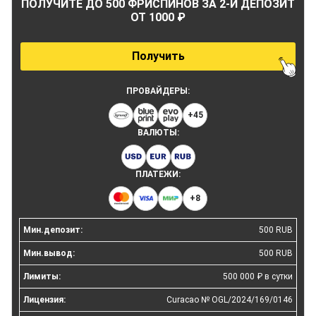
ПОЛУЧИТЕ ДО 500 ФРИСПИНОВ ЗА 2-Й ДЕПОЗИТ
ОТ 1000 ₽
Получить
ПРОВАЙДЕРЫ:
+
45
ВАЛЮТЫ:
ПЛАТЕЖИ:
+
8
Мин.депозит:
500 RUB
Мин.вывод:
500 RUB
Лимиты:
500 000 ₽ в сутки
Лицензия:
Curacao № OGL/2024/169/0146