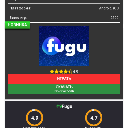
Платформа:
Android, iOS
Всего игр:
2500
НОВИНКА
4.9
ИГРАТЬ
СКАЧАТЬ
НА АНДРОИД
#9
Fugu
4.9
4.7