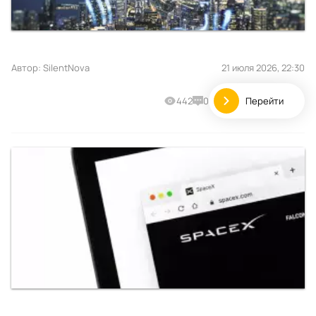
Автор:
SilentNova
21 июля 2026, 22:30
442
0
Перейти