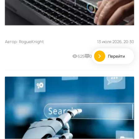
Автор:
RogueKnight
13 июля 2026, 20:30
625
0
Перейти