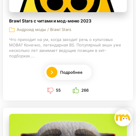
Brawl Stars с читами и мод-меню 2023
Андроид моды / Brawl Stars
Что приходит на ум, когда заходит речь о культовых
MOBA? Конечно, легендарная BS. Популярный экшн уже
несколько лет занимает ведущие позиции в хит-
подборках....
Подробнее
55
266