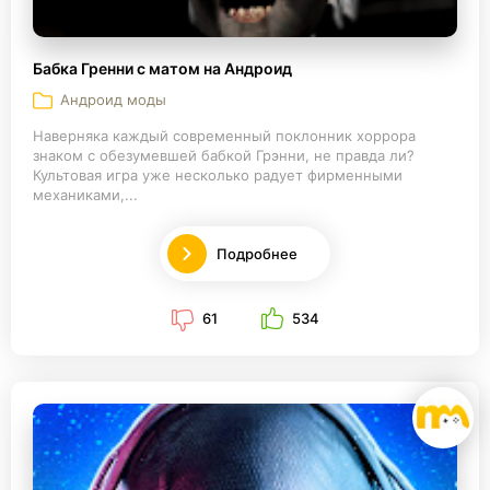
Бабка Гренни с матом на Андроид
Андроид моды
Наверняка каждый современный поклонник хоррора
знаком с обезумевшей бабкой Грэнни, не правда ли?
Культовая игра уже несколько радует фирменными
механиками,...
Подробнее
61
534