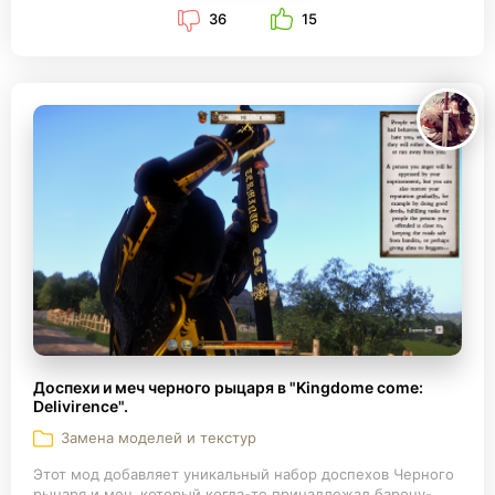
36
15
Доспехи и меч черного рыцаря в "Kingdome come:
Delivirence".
Замена моделей и текстур
Этот мод добавляет уникальный набор доспехов Черного
рыцаря и меч, который когда-то принадлежал барону-