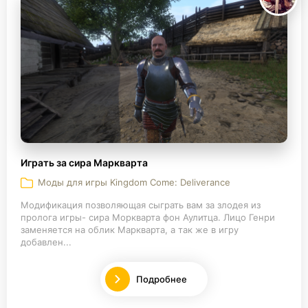
Играть за сира Маркварта
Моды для игры Kingdom Come: Deliverance
Модификация позволяющая сыграть вам за злодея из
пролога игры- сира Моркварта фон Аулитца. Лицо Генри
заменяется на облик Маркварта, а так же в игру
добавлен...
Подробнее