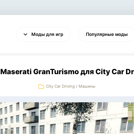
Моды для игр
Популярные моды
Maserati GranTurismo для City Car Dr
City Car Driving
/
Машины
VALHEIM
CYBERPUNK 2077
Выживание
Экшен