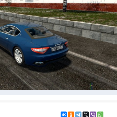
KINGDOM COME:
KENSHI
DELIVERANCE
экшн
бродилка