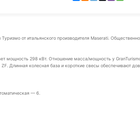
н Туризмо от итальянского производителя Maserati. Общественн
вает мощность 298 кВт. Отношение масса/мощность у GranTurismo
 ZF. Длинная колесная база и короткие свесы обеспечивают до
втоматическая — 6.