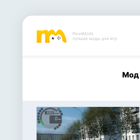
NovaMods
лучшие моды для игр
Мод 