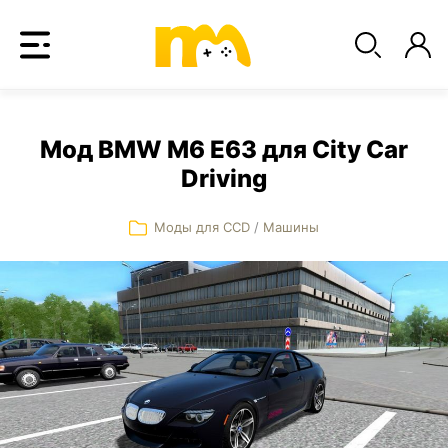
Мод BMW M6 E63 для City Car
Driving
Моды для CCD
/
Машины