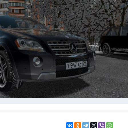
KINGDOM COME:
KENSHI
DELIVERANCE
экшн
бродилка