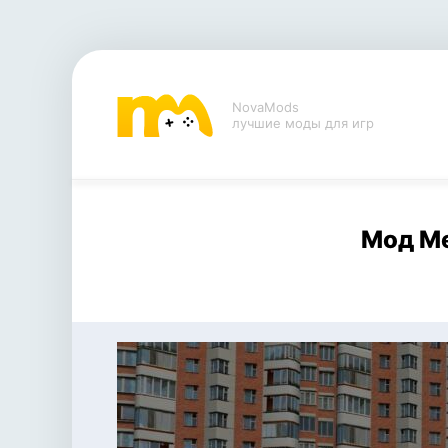
NovaMods
лучшие моды для игр
Мод Me