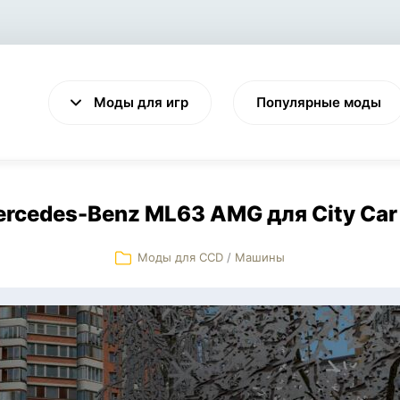
Моды для игр
Популярные моды
rcedes-Benz ML63 AMG для City Car 
Моды для CCD
/
Машины
VALHEIM
CYBERPUNK 2077
Выживание
Экшен