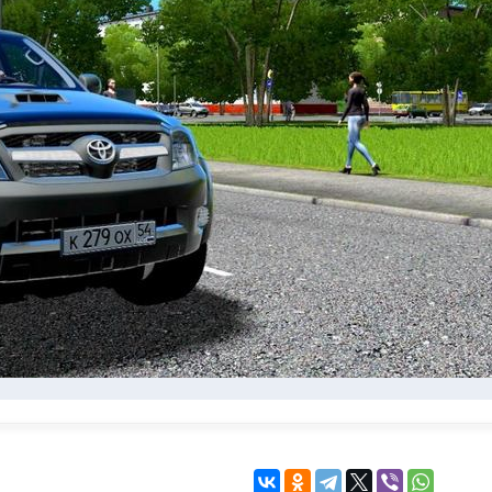
KINGDOM COME:
KENSHI
DELIVERANCE
экшн
бродилка