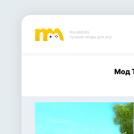
NovaMods
лучшие моды для игр
Мод T