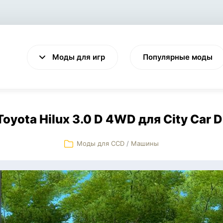
Моды для игр
Популярные моды
oyota Hilux 3.0 D 4WD для City Car D
Моды для CCD
/
Машины
VALHEIM
CYBERPUNK 2077
Выживание
Экшен