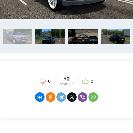
+2
0
2
рейтинг