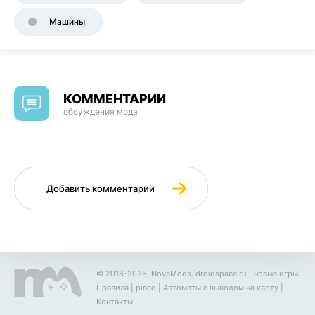
Машины
КОММЕНТАРИИ
обсуждения мода
Добавить комментарий
© 2018-2025, NovaMods.
droidspace.ru
- новые игры.
Правила
|
pinco
|
Автоматы с выводом на карту
|
Контакты