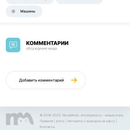
Машины
КОММЕНТАРИИ
обсуждения мода
Добавить комментарий
© 2018-2025, NovaMods.
droidspace.ru
- новые игры.
Правила
|
pinco
|
Автоматы с выводом на карту
|
Контакты