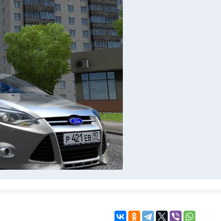
KINGDOM COME:
KENSHI
DELIVERANCE
экшн
бродилка