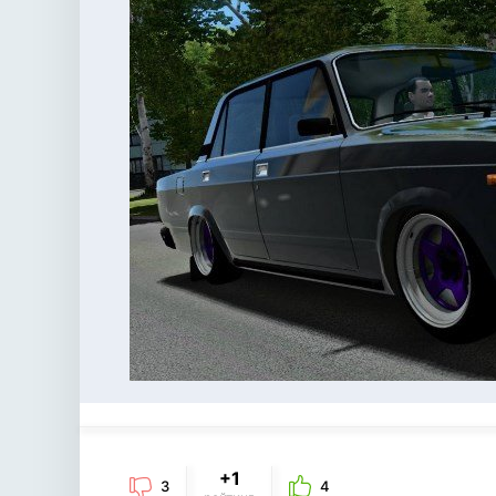
+1
3
4