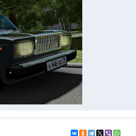
KINGDOM COME:
KENSHI
DELIVERANCE
экшн
бродилка