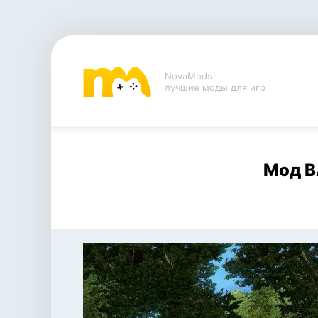
NovaMods
лучшие моды для игр
Мод ВА