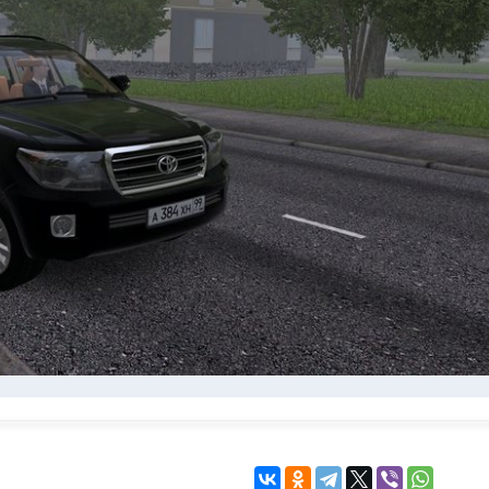
KINGDOM COME:
KENSHI
DELIVERANCE
экшн
бродилка