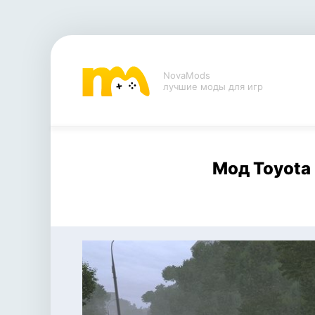
NovaMods
лучшие моды для игр
Мод Toyota 