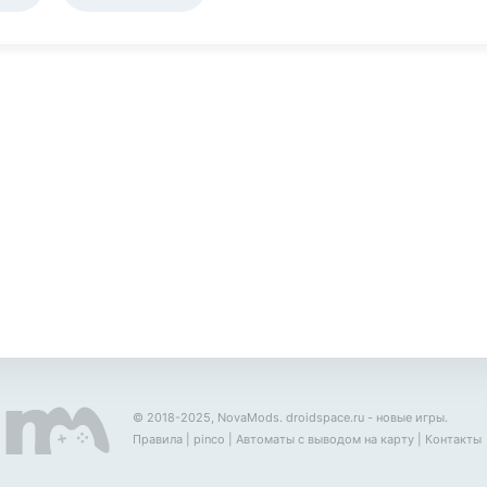
© 2018-2025, NovaMods.
droidspace.ru
- новые игры.
Правила
|
pinco
|
Автоматы с выводом на карту
|
Контакты