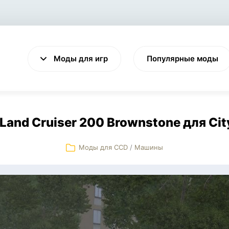
Моды для игр
Популярные моды
Land Cruiser 200 Brownstone для City
Моды для CCD
/
Машины
VALHEIM
CYBERPUNK 2077
Выживание
Экшен