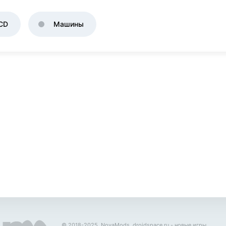
CD
Машины
© 2018-2025, NovaMods.
droidspace.ru
- новые игры.