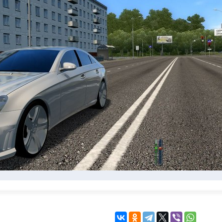
KINGDOM COME:
KENSHI
DELIVERANCE
экшн
бродилка