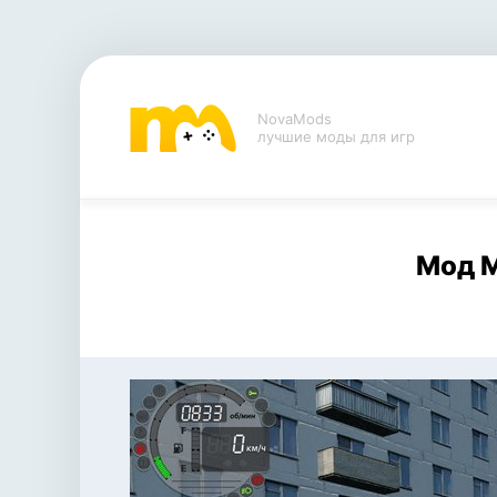
NovaMods
лучшие моды для игр
Мод M