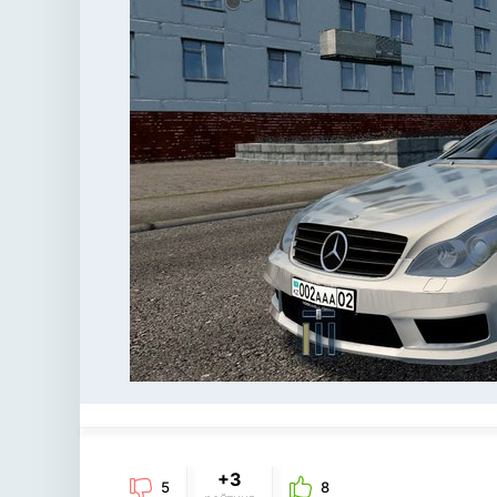
+3
5
8