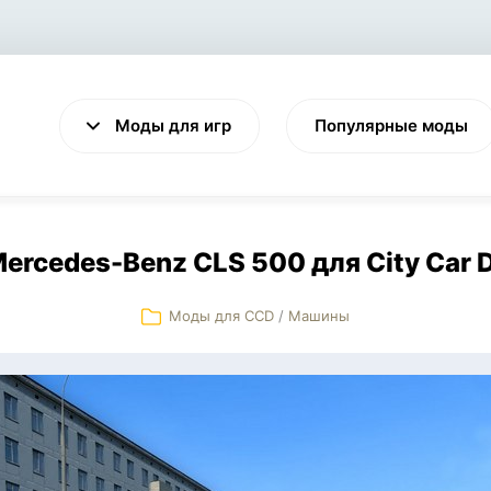
Моды для игр
Популярные моды
ercedes-Benz CLS 500 для City Car D
Моды для CCD
/
Машины
VALHEIM
CYBERPUNK 2077
Выживание
Экшен