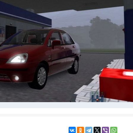
KINGDOM COME:
KENSHI
DELIVERANCE
экшн
бродилка