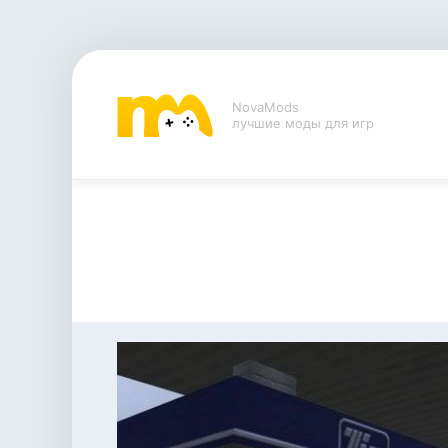
NovaMods
лучшие моды для игр