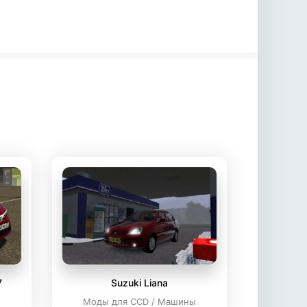
7
Suzuki Liana
ы
Моды для CCD / Машины