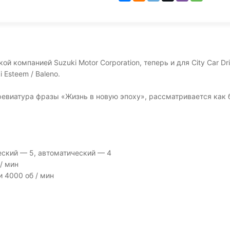
 компанией Suzuki Motor Corporation, теперь и для City Car Driv
 Esteem / Baleno.
ревиатура фразы «Жизнь в новую эпоху», рассматривается как 
еский — 5, автоматический — 4
/ мин
 4000 об / мин