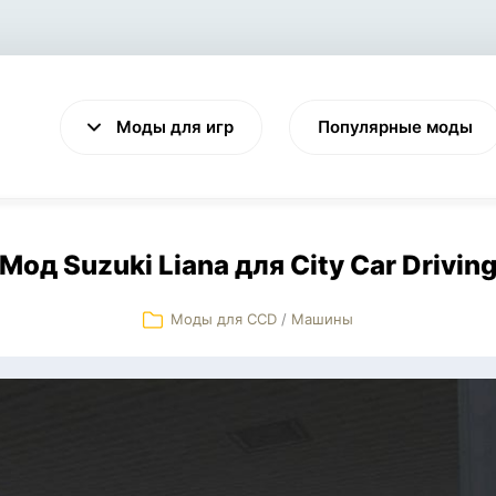
Моды для игр
Популярные моды
Мод Suzuki Liana для City Car Drivin
Моды для CCD
/
Машины
VALHEIM
CYBERPUNK 2077
Выживание
Экшен