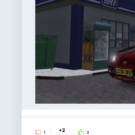
+2
1
3