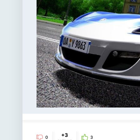
+3
0
3