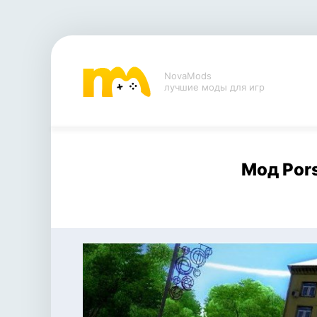
NovaMods
лучшие моды для игр
Мод Pors