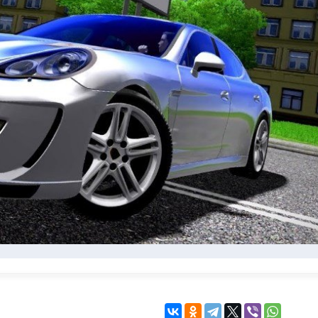
KINGDOM COME:
KENSHI
DELIVERANCE
экшн
бродилка