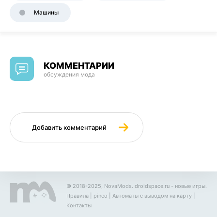
Машины
КОММЕНТАРИИ
обсуждения мода
Добавить комментарий
© 2018-2025, NovaMods.
droidspace.ru
- новые игры.
Правила
|
pinco
|
Автоматы с выводом на карту
|
Контакты