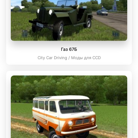
Газ 67Б
City Car Driving / Моды для CCD