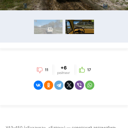
+6
11
17
рейтинг
УАЗ-450 («Буханка», «Батон») — советский автомобиль,