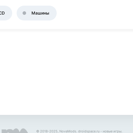
CD
Машины
© 2018-2025, NovaMods.
droidspace.ru
- новые игры.