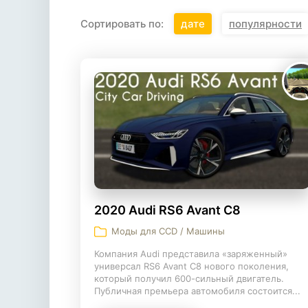
Сортировать по:
дате
популярности
2020 Audi RS6 Avant C8
Моды для CCD / Машины
Компания Audi представила «заряженный»
универсал RS6 Avant C8 нового поколения,
который получил 600-сильный двигатель.
Публичная премьера автомобиля состоится...