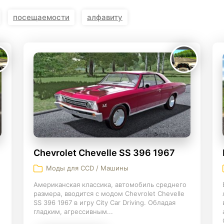
KINGDOM COME:
KENSHI
посещаемости
алфавиту
DELIVERANCE
экшн
бродилка
Chevrolet Chevelle SS 396 1967
Моды для CCD / Машины
Американская классика, автомобиль среднего
размера, вводится с модом Chevrolet Chevelle
SS 396 1967 в игру City Car Driving. Обладая
гладким, агрессивным...