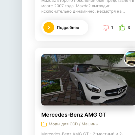
Mazda2 второго поколения был представлен в
марте 2007 года. Mazda2 выглядит
исключительно динамично, несмотря на...
Подробнее
1
3
Mercedes-Benz AMG GT
Моды для CCD / Машины
Mercedes-Benz AMG GT - 2-местный и 2-