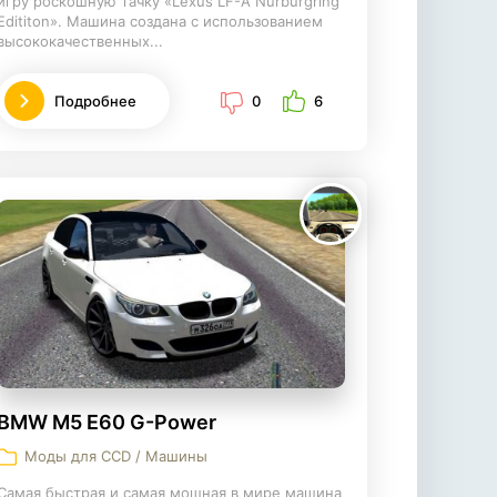
игру роскошную тачку «Lexus LF-A Nürburgring
Edititon». Машина создана с использованием
высококачественных...
Подробнее
0
6
BMW M5 E60 G-Power
Моды для CCD / Машины
Самая быстрая и самая мощная в мире машина