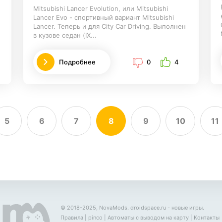
Mitsubishi Lancer Evolution, или Mitsubishi
Lancer Evo - спортивный вариант Mitsubishi
Lancer. Теперь и для City Car Driving. Выполнен
в кузове седан (IX...
Подробнее
0
4
5
6
7
8
9
10
11
© 2018-2025, NovaMods.
droidspace.ru
- новые игры.
Правила
|
pinco
|
Автоматы с выводом на карту
|
Контакты