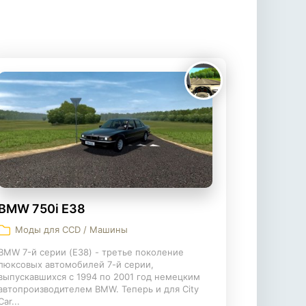
BMW 750i E38
Моды для CCD / Машины
BMW 7-й серии (E38) - третье поколение
люксовых автомобилей 7-й серии,
выпускавшихся с 1994 по 2001 год немецким
автопроизводителем BMW. Теперь и для City
Car...