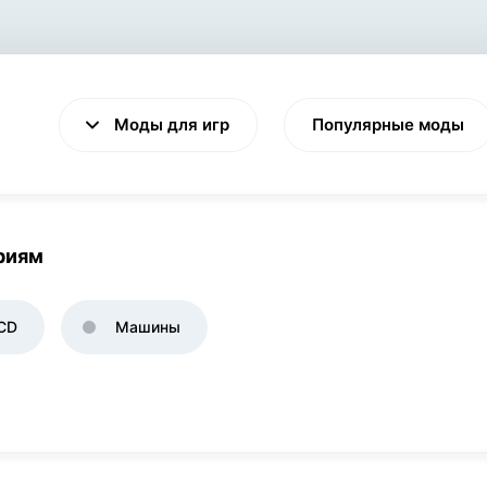
Моды для игр
Популярные моды
ориям
VALHEIM
CYBERPUNK 2077
CD
Машины
Выживание
Экшен