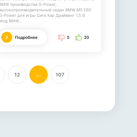
BMW производства G-Power,
высокопроизводительный седан BMW M5 E60
G-Power для игры Сити Кар Драйвинг 1.5.9.
Мод BMW...
Подробнее
5
20
12
...
107