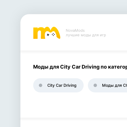
NovaMods
лучшие моды для игр
Моды для City Car Driving по катег
City Car Driving
Моды для C