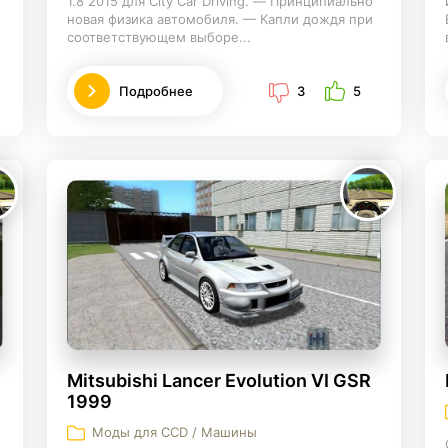
1.8 2015 для City Car Driving. — Принципиально
новая физика автомобиля. — Капли дождя при
соответствующем выборе...
Подробнее
3
5
Mitsubishi Lancer Evolution VI GSR
1999
Моды для CCD / Машины