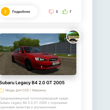
Подробнее
3
7
Subaru Legacy B4 2.0 GT 2005
Моды для CCD / Машины
Среднеразмерный полноприводный седан
Subaru Legacy B4 2.0 GT 2005 c хорошими
оценками качества и улучшенными