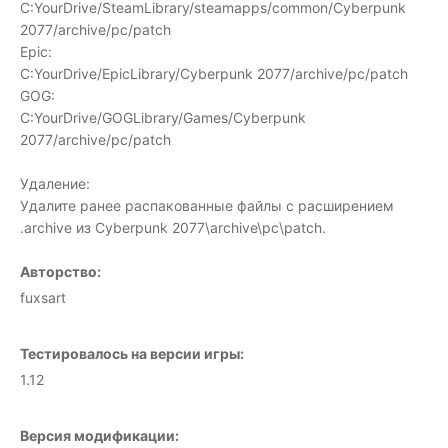
C:YourDrive/SteamLibrary/steamapps/common/Cyberpunk
2077/archive/pc/patch
Epic:
C:YourDrive/EpicLibrary/Cyberpunk 2077/archive/pc/patch
GOG:
C:YourDrive/GOGLibrary/Games/Cyberpunk
2077/archive/pc/patch
Удаление:
Удалите ранее распакованные файлы с расширением
.archive из Cyberpunk 2077\archive\pc\patch.
Авторство:
fuxsart
Тестировалось на версии игры:
1.12
Версия модификации: