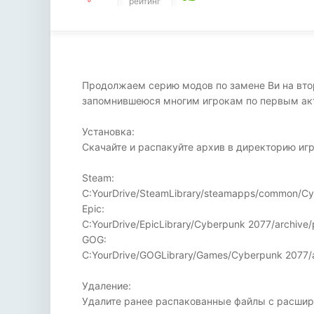
рейтинг
Продолжаем серию модов по замене Ви на втор
запомнившеюся многим игрокам по первым ак
Установка:
Скачайте и распакуйте архив в директорию иг
Steam:
C:YourDrive/SteamLibrary/steamapps/common/Cy
Epic:
C:YourDrive/EpicLibrary/Cyberpunk 2077/archive
GOG:
C:YourDrive/GOGLibrary/Games/Cyberpunk 2077/a
Удаление:
Удалите ранее распакованные файлы с расширен