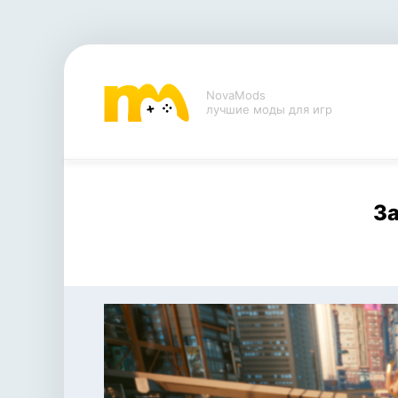
NovaMods
лучшие моды для игр
За