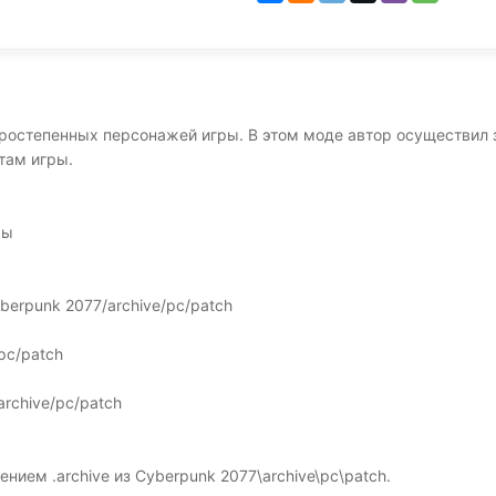
остепенных персонажей игры. В этом моде автор осуществил з
там игры.
ры
berpunk 2077/archive/pc/patch
/pc/patch
rchive/pc/patch
ием .archive из Cyberpunk 2077\archive\pc\patch.