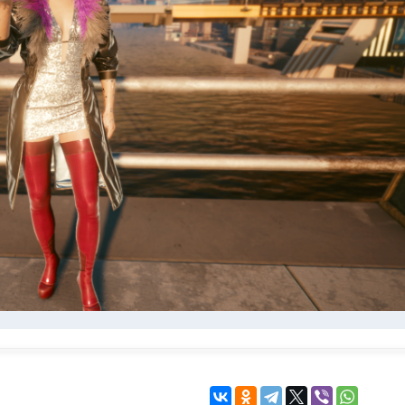
KINGDOM COME:
KENSHI
DELIVERANCE
экшн
бродилка