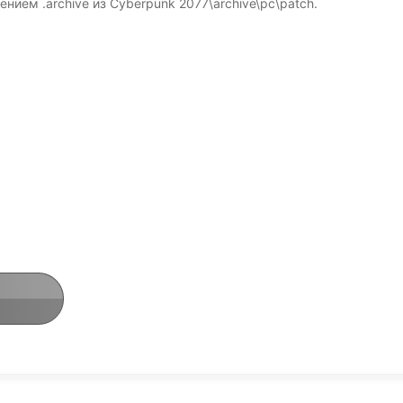
ием .archive из Cyberpunk 2077\archive\pc\patch.