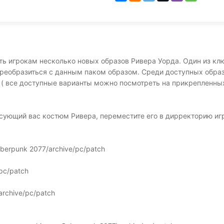
ть игрокам несколько новых образов Ривера Уорда. Один из к
реобразиться с данным паком образом. Среди доступных образ
. ( все доступные варианты можно посмотреть на прикрепленны
есующий вас костюм Ривера, переместите его в дирректорию иг
berpunk 2077/archive/pc/patch
/pc/patch
rchive/pc/patch