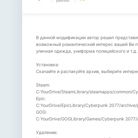
рейтинг
В данной модификации автор решил представи
возможный романтический интерес вашей Ви п
уличная одежда, униформа полицейского и т.д
Установка:
Скачайте и распакуйте архив, выберите интер
Steam:
C:YourDrive/SteamLibrary/steamapps/common/Cy
Epic:
C:YourDrive/EpicLibrary/Cyberpunk 2077/archive
GOG:
C:YourDrive/GOGLibrary/Games/Cyberpunk 2077/a
Удаление: