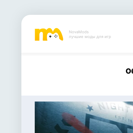
NovaMods
лучшие моды для игр
О