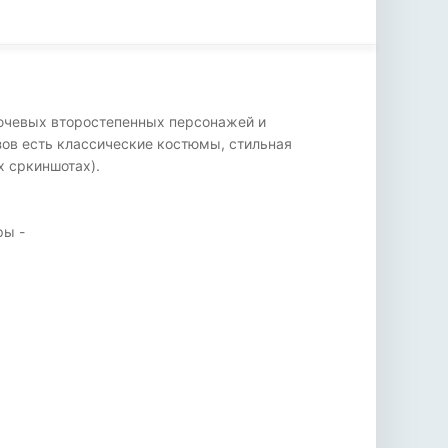
лючевых второстепенных персонажей и
ов есть классические костюмы, стильная
х сркиншотах).
ры -