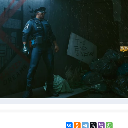
KINGDOM COME:
KENSHI
DELIVERANCE
экшн
бродилка