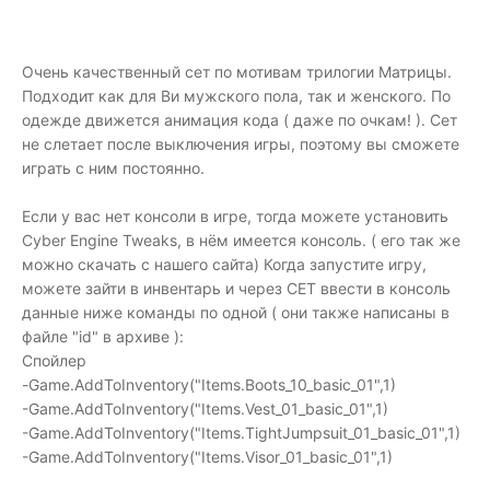
Очень качественный сет по мотивам трилогии Матрицы.
Подходит как для Ви мужского пола, так и женского. По
одежде движется анимация кода ( даже по очкам! ). Сет
не слетает после выключения игры, поэтому вы сможете
играть с ним постоянно.
Если у вас нет консоли в игре, тогда можете установить
Cyber Engine Tweaks, в нём имеется консоль. ( его так же
можно скачать с нашего сайта) Когда запустите игру,
можете зайти в инвентарь и через CET ввести в консоль
данные ниже команды по одной ( они также написаны в
файле "id" в архиве ):
Спойлер
-Game.AddToInventory("Items.Boots_10_basic_01",1)
-Game.AddToInventory("Items.Vest_01_basic_01",1)
-Game.AddToInventory("Items.TightJumpsuit_01_basic_01",1)
-Game.AddToInventory("Items.Visor_01_basic_01",1)