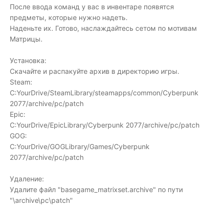
После ввода команд у вас в инвентаре появятся
предметы, которые нужно надеть.
Наденьте их. Готово, наслаждайтесь сетом по мотивам
Матрицы.
Установка:
Скачайте и распакуйте архив в директорию игры.
Steam:
C:YourDrive/SteamLibrary/steamapps/common/Cyberpunk
2077/archive/pc/patch
Epic:
C:YourDrive/EpicLibrary/Cyberpunk 2077/archive/pc/patch
GOG:
C:YourDrive/GOGLibrary/Games/Cyberpunk
2077/archive/pc/patch
Удаление:
Удалите файл "basegame_matrixset.archive" по пути
"\archive\pc\patch"