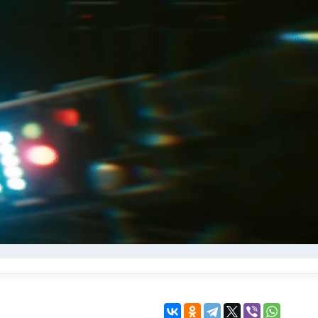
KINGDOM COME:
KENSHI
DELIVERANCE
экшн
бродилка