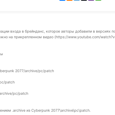
ации входа в брейнданс, которое авторы добавили в версиях по
жно на прикрепленном видео (https://www.youtube.com/watch?v
ры
berpunk 2077/archive/pc/patch
/pc/patch
rchive/pc/patch
ием .archive из Cyberpunk 2077\archive\pc\patch.