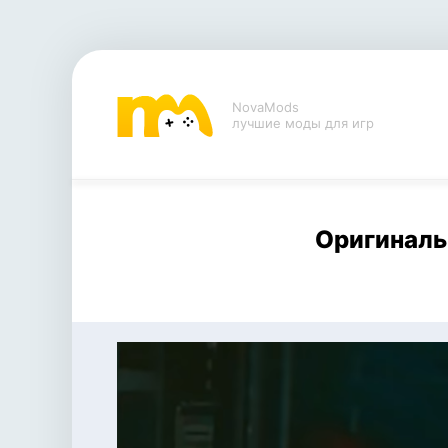
NovaMods
лучшие моды для игр
Оригиналь