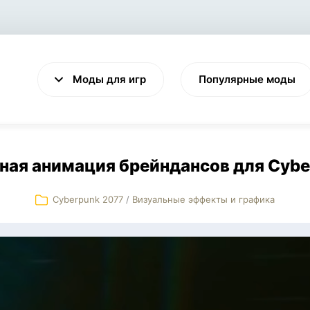
Моды для игр
Популярные моды
ная анимация брейндансов для Cybe
Cyberpunk 2077
/
Визуальные эффекты и графика
VALHEIM
CYBERPUNK 2077
Выживание
Экшен