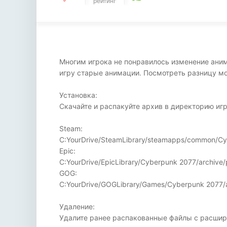
рейтинг
Многим игрока не понравилось изменение аним
игру старые анимации. Посмотреть разницу мо
Установка:
Скачайте и распакуйте архив в директорию иг
Steam:
C:YourDrive/SteamLibrary/steamapps/common/Cy
Epic:
C:YourDrive/EpicLibrary/Cyberpunk 2077/archive
GOG:
C:YourDrive/GOGLibrary/Games/Cyberpunk 2077/a
Удаление:
Удалите ранее распакованные файлы с расширен