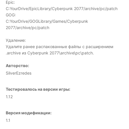
Epic:
C:YourDrive/EpicLibrary/Cyberpunk 2077/archive/pc/patch
GOG:
C:YourDrive/GOGLibrary/Games/Cyberpunk
2077/archive/pc/patch
Удаление:
Удалите ранее распакованные файлы с расширением
.archive из Cyberpunk 2077\archive\pc\patch.
Авторство:
SilverEzredes
Тестировалось на версии игры:
1.12
Версия модификации:
1.1