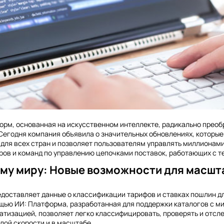
норм, основанная на искусственном интеллекте, радикально прео
Сегодня компания объявила о значительных обновлениях, которы
для всех стран и позволяет пользователям управлять миллионами
ров и команд по управлению цепочками поставок, работающих с 
сему миру: Новые возможности для масш
редоставляет данные о классификации тарифов и ставках пошлин д
щью ИИ: Платформа, разработанная для поддержки каталогов с м
атизацией, позволяет легко классифицировать, проверять и отсл
лой скорости и в масштабе.