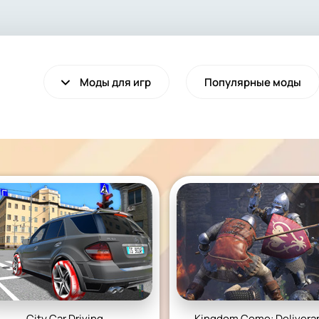
Моды для игр
Популярные моды
VALHEIM
CYBERPUNK 2077
Выживание
Экшен
City Car Driving
Kingdom Come: Delivera