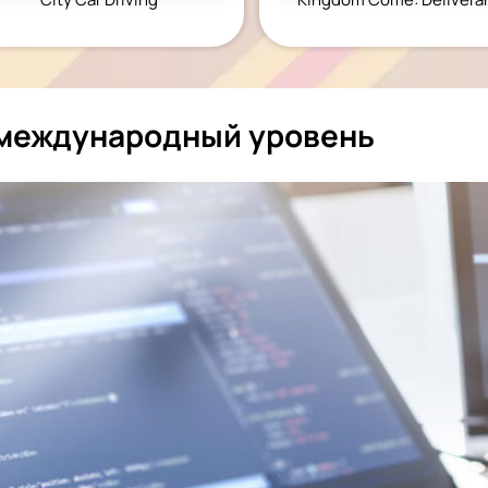
KINGDOM COME:
KENSHI
DELIVERANCE
экшн
бродилка
а международный уровень