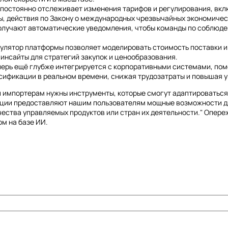
 постоянно отслеживает изменения тарифов и регулирования, вкл
 действия по Закону о международных чрезвычайных экономически
олучают автоматические уведомления, чтобы команды по соблюде
кулятор платформы позволяет моделировать стоимость поставки и
инсайты для стратегий закупок и ценообразования.
еперь ещё глубже интегрируется с корпоративными системами, по
сификации в реальном времени, снижая трудозатраты и повышая у
и импортерам нужны инструменты, которые смогут адаптироваться
ункции предоставляют нашим пользователям мощные возможности 
чества управляемых продуктов или стран их деятельности." Опере
м на базе ИИ.