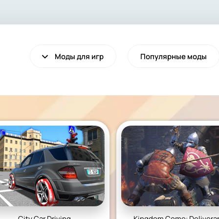
Моды для игр
Популярные моды
VALHEIM
CYBERPUNK 2077
Выживание
Экшен
City Car Driving
Kingdom Come: Delivera