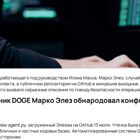
работающего под руководством Илона Маска, Марко Элез, случайн
ллекта, в публичном репозитории на GitHub в минувшие выходные.
что вызвало серьезные опасения по поводу безопасности операци
ник DOGE Марко Элез обнародовал конф
нием
agent.py
, загруженный Элезом на GitHub 13 июля. Утечка была
бличных и частных кодовых базах. Автоматизированные системы G
 сторонам.