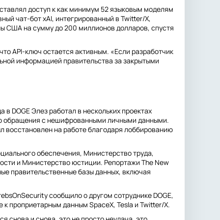
ставлял доступ к как минимум 52 языковым моделям
ый чат-бот xAI, интегрированный в Twitter/X,
ны США на сумму до 200 миллионов долларов, спустя
то API-ключ остается активным. «Если разработчик
альной информацией правительства за закрытыми
 в DOGE Элез работал в нескольких проектах
его обращения с нешифрованными личными данными.
был восстановлен на работе благодаря лоббированию
циального обеспечения, Министерство труда,
ости и Министерство юстиции. Репортажи The New
ьные правительственные базы данных, включая
KrebsOnSecurity сообщило о другом сотруднике DOGE,
к проприетарным данным SpaceX, Tesla и Twitter/X.
я снова и снова, это не просто неудача, это