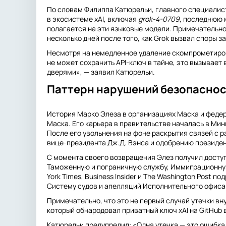
По словам Филиппа Катюрельи, главного специалист
в экосистеме xAI, включая
grok-4-0709
, последнюю м
полагается на эти языковые модели. Примечательно,
несколько дней после того, как Grok вызвал споры 
Несмотря на немедленное удаление скомпрометиров
не может сохранить API-ключ в тайне, это вызывае
дверями», — заявил Катюрельи.
Паттерн нарушений безопасно
История Марко Элеза в организациях Маска и федер
Маска. Его карьера в правительстве началась в Ми
После его увольнения на фоне раскрытия связей с 
вице-президента Дж.Д. Вэнса и одобрению президе
С момента своего возвращения Элез получил досту
Таможенную и пограничную службу, Иммиграционную
York Times, Business Insider и The Washington Pos
Систему судов и апелляций Исполнительного офиса
Примечательно, что это не первый случай утечки вн
который обнародовал приватный ключ xAI на GitHub в
Катюрельи предупредил: «Одна утечка — это ошибка.