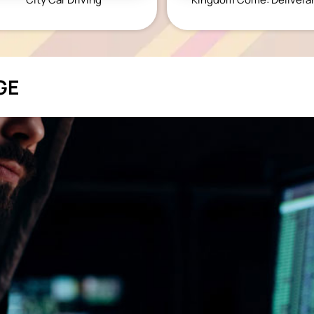
KINGDOM COME:
KENSHI
DELIVERANCE
экшн
бродилка
GE