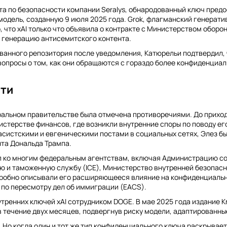
а по безопасности компании Seralys, обнародованный ключ предо
одель, созданную 9 июля 2025 года. Grok, флагманский генеративн
 что xAI только что объявила о контракте с Министерством оборо
за генерацию антисемитского контента.
анного репозитория после уведомления, Катюрельи подтвердил, ч
т вопросы о том, как они обращаются с гораздо более конфиденци
сти
альном правительстве была отмечена противоречиями. До прихода
нистерстве финансов, где возникли внутренние споры по поводу 
расистскими и евгеническими постами в социальных сетях, Элез 
нта Дональда Трампа.
п ко многим федеральным агентствам, включая Администрацию со
 и таможенную службу (ICE), Министерство внутренней безопасн
t подробно описывали его расширяющееся влияние на конфиденциал
 по пересмотру дел об иммиграции (EACS).
утренних ключей xAI сотрудником DOGE. В мае 2025 года издание 
 течение двух месяцев, подвергнув риску модели, адаптированные 
 Но когда один и тот же тип конфиденциального ключа раскрываетс