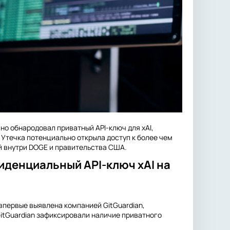
о обнародовал приватный API-ключ для xAI,
 Утечка потенциально открыла доступ к более чем
й внутри DOGE и правительства США.
иденциальный API-ключ xAI на
 впервые выявлена компанией GitGuardian,
itGuardian зафиксировали наличие приватного