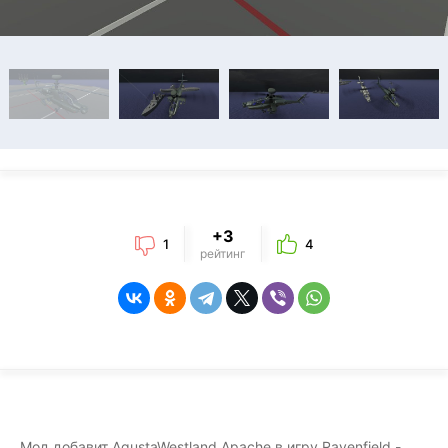
+3
1
4
рейтинг
Мод добавит AgustaWestland Apache в игру Ravenfield -