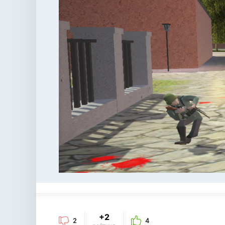
+2
2
4