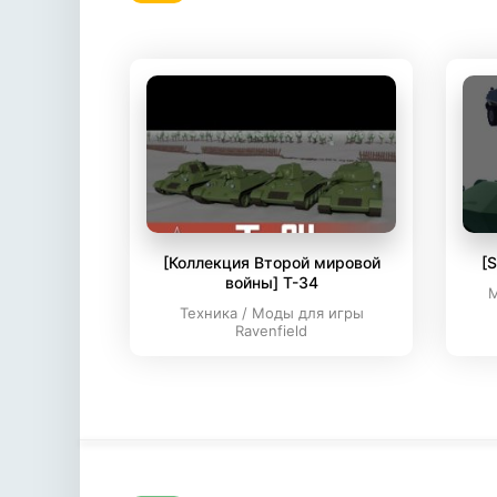
[Коллекция Второй мировой
[
войны] T-34
М
Техника / Моды для игры
Ravenfield