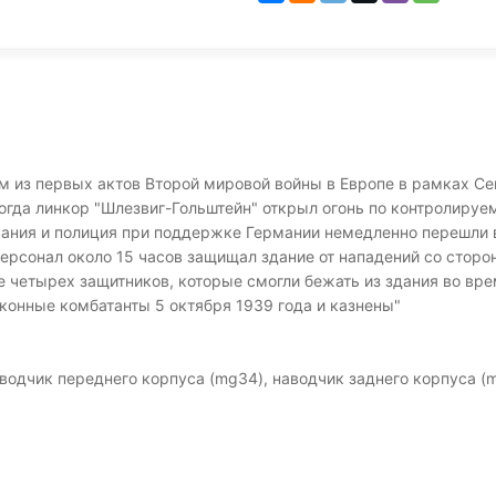
м из первых актов Второй мировой войны в Европе в рамках Се
огда линкор "Шлезвиг-Гольштейн" открыл огонь по контролируе
ния и полиция при поддержке Германии немедленно перешли в 
 персонал около 15 часов защищал здание от нападений со стор
е четырех защитников, которые смогли бежать из здания во вр
конные комбатанты 5 октября 1939 года и казнены"
наводчик переднего корпуса (mg34), наводчик заднего корпуса (