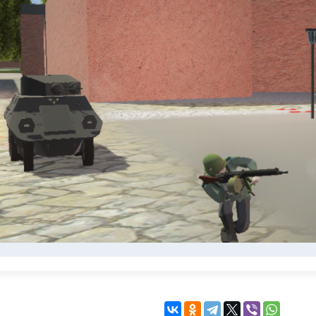
KINGDOM COME:
KENSHI
DELIVERANCE
экшн
бродилка