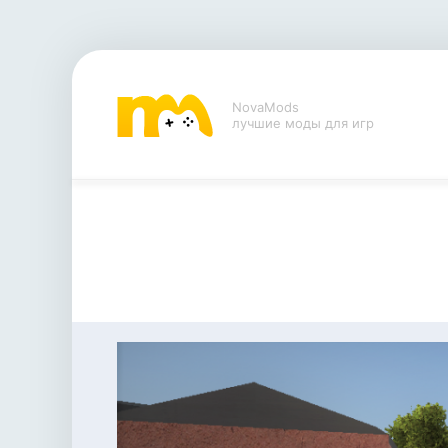
NovaMods
лучшие моды для игр