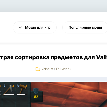
Моды для игр
Популярные моды
трая сортировка предметов для Val
Valheim
/
Геймплей
VALHEIM
CYBERPUNK 2077
Выживание
Экшен