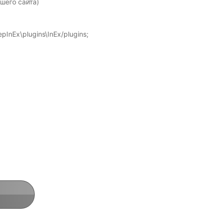
ашего сайта)
InEx\plugins\InEx/plugins;