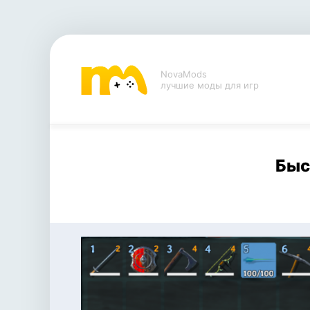
NovaMods
лучшие моды для игр
Быс