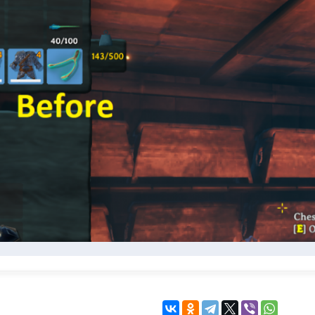
KINGDOM COME:
KENSHI
DELIVERANCE
экшн
бродилка