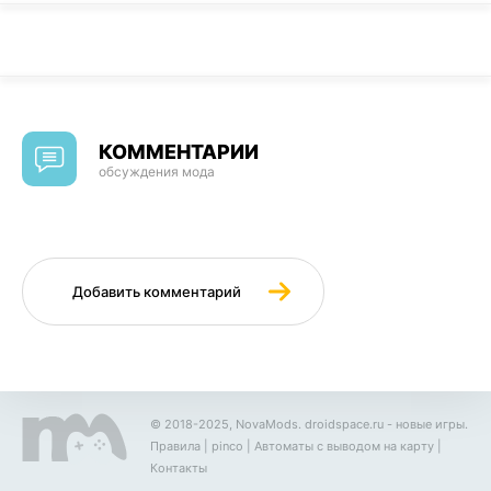
КОММЕНТАРИИ
обсуждения мода
Добавить комментарий
© 2018-2025, NovaMods.
droidspace.ru
- новые игры.
Правила
|
pinco
|
Автоматы с выводом на карту
|
Контакты