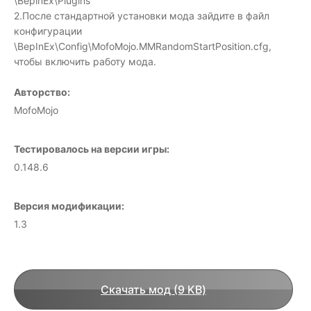
\BepinEx\Plugins
2.После стандартной установки мода зайдите в файл
конфигурации
\BepInEx\Config\MofoMojo.MMRandomStartPosition.cfg,
чтобы включить работу мода.
Авторство:
MofoMojo
Тестировалось на версии игры:
0.148.6
Версия модификации:
1.3
Скачать мод (9 KB)