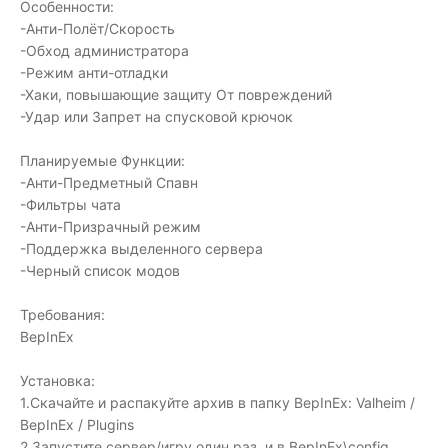
Особенности:
-Анти-Полёт/Скорость
-Обход администратора
-Режим анти-отладки
-Хаки, повышающие защиту От повреждений
-Удар или Запрет на спусковой крючок
Планируемые Функции:
-Анти-Предметный Спавн
-Фильтры чата
-Анти-Призрачный режим
-Поддержка выделенного сервера
-Черный список модов
Требования:
BepInEx
Установка:
1.Скачайте и распакуйте архив в папку BepInEx: Valheim /
BepInEx / Plugins
2.Запустите сервер/игру один раз, и в BepInEx\config