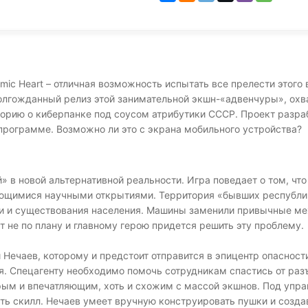
ic Heart – отличная возможность испытать все прелести этого
долгожданный релиз этой занимательной экшн-«адвенчуры», ох
орию о киберпанке под соусом атрибутики СССР. Проект разраб
 программе. Возможно ли это с экрана мобильного устройства?
 в новой альтернативной реальности. Игра поведает о том, чт
дающимися научными открытиями. Территория «бывших республи
ни и существования населения. Машины заменили привычные ме
ет не по плану и главному герою придется решить эту проблему.
 Нечаев, которому и предстоит отправится в эпицентр опасност
оя. Спецагенту необходимо помочь сотрудникам спастись от ра
рым и впечатляющим, хоть и схожим с массой экшнов. Под упра
ать скилл. Нечаев умеет вручную конструировать пушки и созд