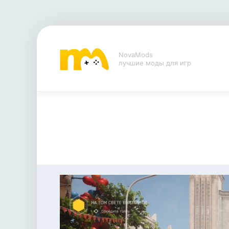
NovaMods
лучшие моды для игр