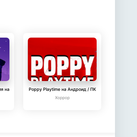
ия на
Poppy Playtime на Андроид / ПК
Хоррор