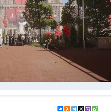
KINGDOM COME:
KENSHI
DELIVERANCE
экшн
бродилка