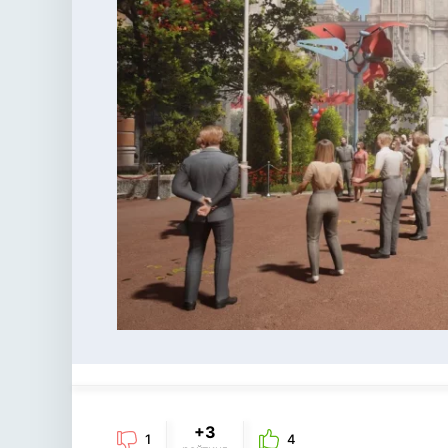
+3
1
4