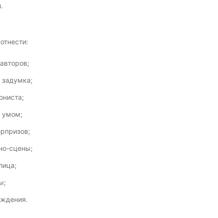
.
отнести:
авторов;
 задумка;
ониста;
 умом;
рпризов;
но-сцены;
лица;
ы;
ождения.