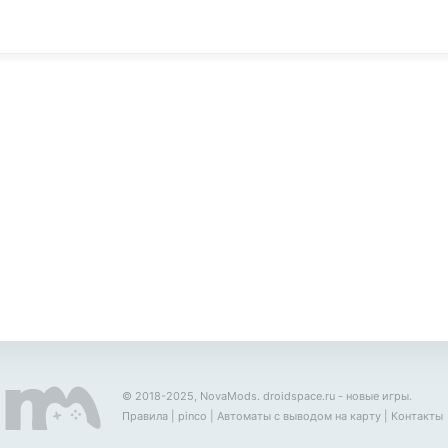
© 2018-2025, NovaMods.
droidspace.ru
- новые игры.
Правила
|
pinco
|
Автоматы с выводом на карту
|
Контакты