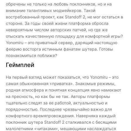
обречены не только на любовь поклонников, но и на
внимание талантливых модмейкеров. Такой
востребованный проект, как Standoff 2, не мог остаться в
стороне. За годы своей жизни платформа обросла
невероятным числом авторских патчей, но где же
отыскать качественную площадку для комфортной игры?
Yonomiru – это приватный сервер, дарящий настоящую
феерию восторга истинным фанатам шутера. Готовы
познакомиться поближе?
Геймплей
На первый взгляд может показаться, что Yonomiru – это
самая обыкновенная «приватка». Знакомые режимы,
родная атмосфера и понятная концепция явно намекают
на пресность, но как бы не так. Авторы платформы
тщательно следят за ее работой, актуальностью и
порядочностью. Последнее чрезвычайно важно для
комфортного времяпровождения. Наверняка каждый
поклонник шутера Standoff 2 сталкивался с бесящими
малолетними «читаками», мешающими наслаждаться