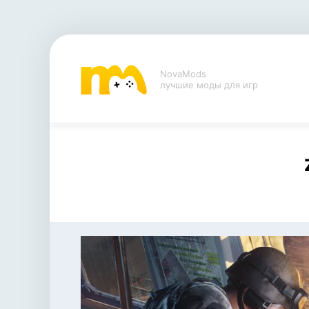
NovaMods
лучшие моды для игр