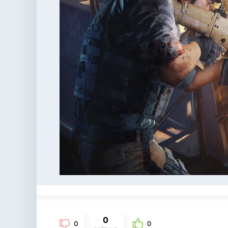
0
0
0