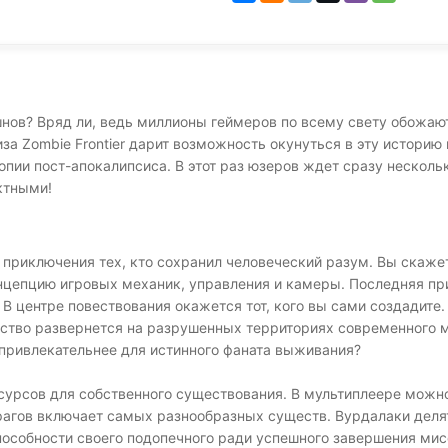
шнов? Вряд ли, ведь миллионы геймеров по всему свету обожаю
 Zombie Frontier дарит возможность окунуться в эту историю 
опии пост-апокалипсиса. В этот раз юзеров ждет сразу нескол
ктными!
 приключения тех, кто сохранил человеческий разум. Вы скажете
нцепцию игровых механик, управления и камеры. Последняя пр
. В центре повествования окажется тот, кого вы сами создади
йство развернется на разрушенных территориях современного 
 привлекательнее для истинного фаната выживания?
сурсов для собственного существования. В мультиплеере можн
агов включает самых разнообразных существ. Вурдалаки делятс
пособности своего подопечного ради успешного завершения м