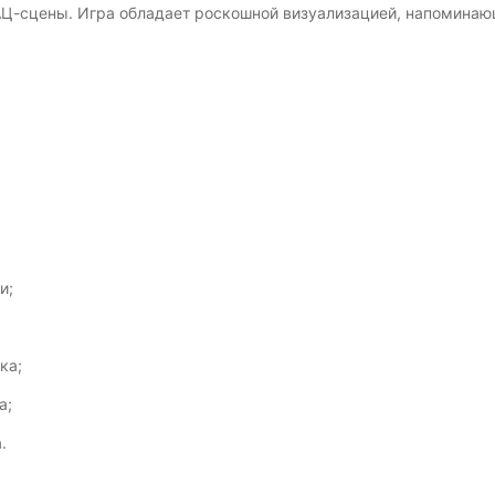
Ц-сцены. Игра обладает роскошной визуализацией, напоминаю
;
;
и;
ка;
а;
.