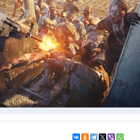
KINGDOM COME:
KENSHI
DELIVERANCE
экшн
бродилка