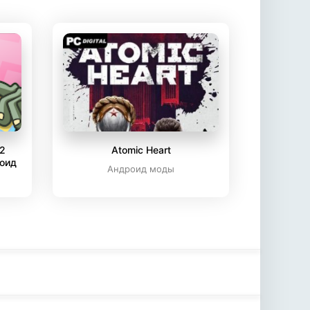
 2
Atomic Heart
роид
Андроид моды