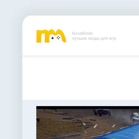
NovaMods
лучшие моды для игр