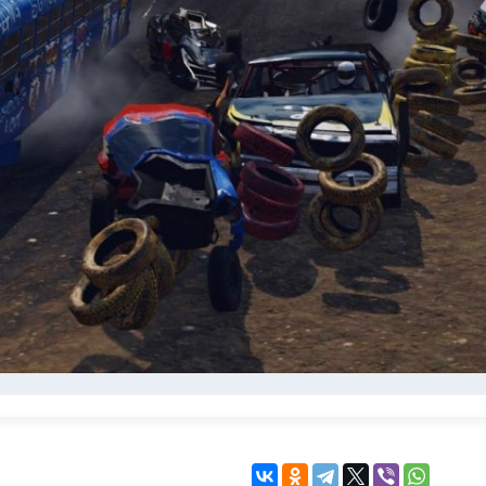
KINGDOM COME:
KENSHI
DELIVERANCE
экшн
бродилка