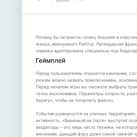
рейтинг
Почему бы не внести толику безумия в класси
жанра, именуемого FlatOut. Легендарная франш
новинка адаптирована специально под Андроид
Геймплей
Перед пользователем откроется кампания, со
режим можно назвать приключением, основанн
Перед началом игры вы сможете выбрать транс
тачка эксклюзивна. Параметры скорости, разго
берегу», чтобы не потерпеть фиаско.
События развернутся на улетных территориях,
активность. «Вишенкой на торте» выступит ос
вездеходы – это лишь часть техники, на кото
механизм, дающий фору даже самой свежей час