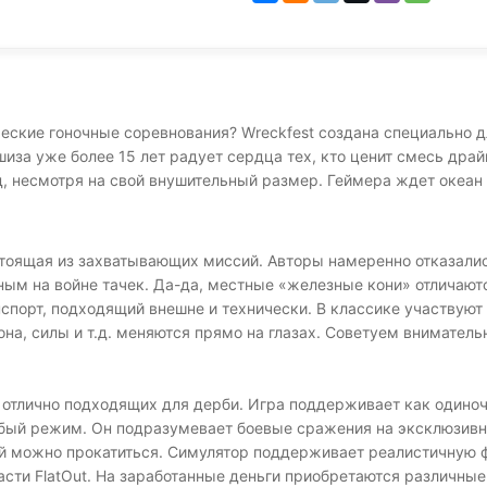
ческие гоночные соревнования? Wreckfest создана специально д
иза уже более 15 лет радует сердца тех, кто ценит смесь драй
, несмотря на свой внушительный размер. Геймера ждет океан 
стоящая из захватывающих миссий. Авторы намеренно отказалис
ым на войне тачек. Да-да, местные «железные кони» отличают
порт, подходящий внешне и технически. В классике участвуют
на, силы и т.д. меняются прямо на глазах. Советуем вниматель
 отлично подходящих для дерби. Игра поддерживает как одино
обый режим. Он подразумевает боевые сражения на эксклюзивн
рой можно прокатиться. Симулятор поддерживает реалистичную
ти FlatOut. На заработанные деньги приобретаются различные у