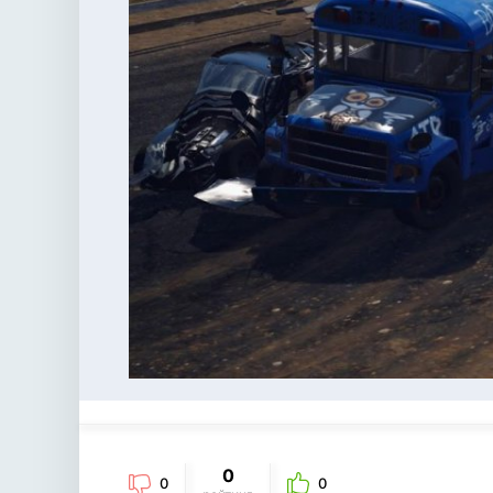
0
0
0