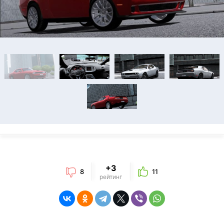
+3
8
11
рейтинг