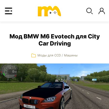
Мод BMW M6 Evotech для City
Car Driving
Моды для CCD
/
Машины