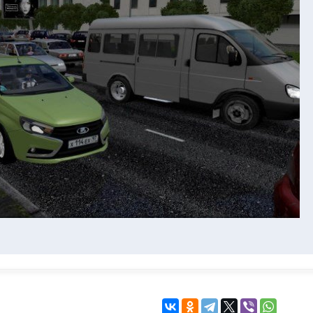
KINGDOM COME:
KENSHI
DELIVERANCE
экшн
бродилка