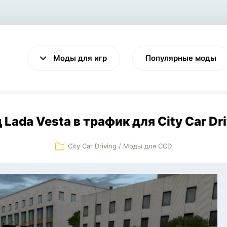
Моды для игр
Популярные моды
 Lada Vesta в трафик для City Car Dri
City Car Driving
/
Моды для CCD
VALHEIM
CYBERPUNK 2077
Выживание
Экшен