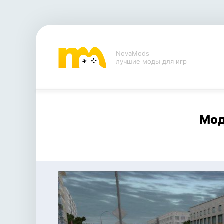
NovaMods
лучшие моды для игр
Мод