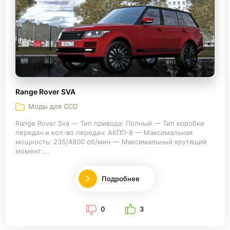
Range Rover SVA
Моды для CCD
Range Rover Sva — Тип привода: Полный — Тип коробки
передач и кол-во передач: АКПП-8 — Максимальная
мощность: 235/4800 об/мин — Максимальный крутящий
момент:...
Подробнее
0
3