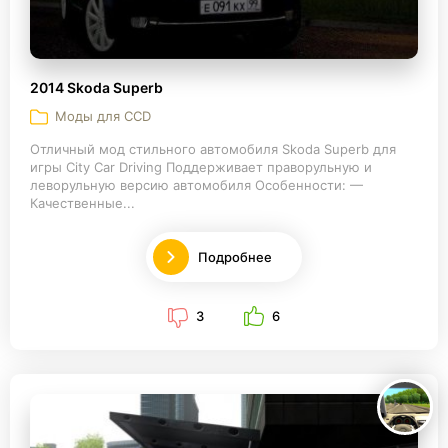
2014 Skoda Superb
Моды для CCD
Отличный мод стильного автомобиля Skoda Superb для
игры City Car Driving Поддерживает праворульную и
леворульную версию автомобиля Особенности: —
Качественные...
Подробнее
3
6