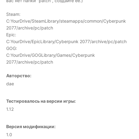
вас нет папки "patch", создайте её.)
Steam:
C:YourDrive/SteamLibrary/steamapps/common/Cyberpunk
2077/archive/pc/patch
Epic:
C:YourDrive/EpicLibrary/Cyberpunk 2077/archive/pc/patch
GOG:
C:YourDrive/GOGLibrary/Games/Cyberpunk
2077/archive/pc/patch
Авторство:
dae
Тестировалось на версии игры:
1.12
Версия модификации:
1.0