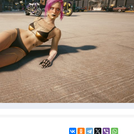
KINGDOM COME:
KENSHI
DELIVERANCE
экшн
бродилка