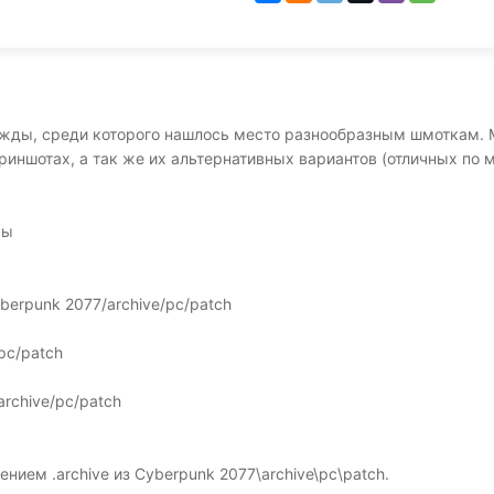
одежды, среди которого нашлось место разнообразным шмоткам
ншотах, а так же их альтернативных вариантов (отличных по м
ры
berpunk 2077/archive/pc/patch
/pc/patch
rchive/pc/patch
ием .archive из Cyberpunk 2077\archive\pc\patch.