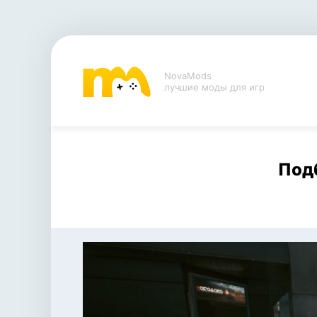
NovaMods
лучшие моды для игр
Под