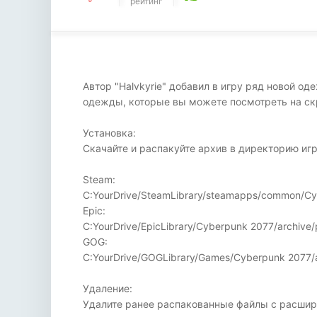
рейтинг
Автор "Halvkyrie" добавил в игру ряд новой 
одежды, которые вы можете посмотреть на скри
Установка:
Скачайте и распакуйте архив в директорию иг
Steam:
C:YourDrive/SteamLibrary/steamapps/common/Cy
Epic:
C:YourDrive/EpicLibrary/Cyberpunk 2077/archive
GOG:
C:YourDrive/GOGLibrary/Games/Cyberpunk 2077/a
Удаление:
Удалите ранее распакованные файлы с расширен