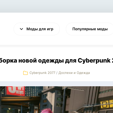
Моды для игр
Популярные моды
борка новой одежды для Cyberpunk 
Cyberpunk 2077
/
Доспехи и Одежда
VALHEIM
CYBERPUNK 2077
Выживание
Экшен