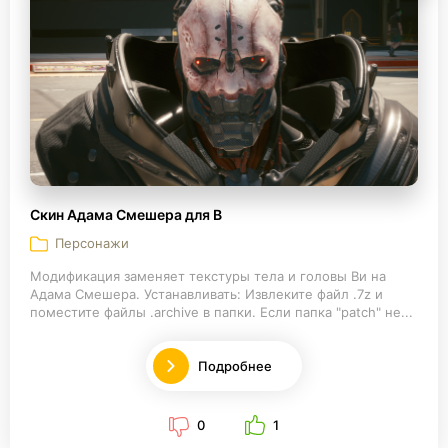
Скин Адама Смешера для В
Персонажи
Модификация заменяет текстуры тела и головы Ви на
Адама Смешера. Устанавливать: Извлеките файл .7z и
поместите файлы .archive в папки. Если папка "patch" не...
Подробнее
0
1