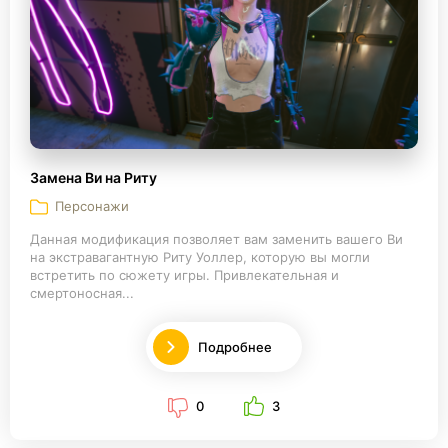
Замена Ви на Риту
Персонажи
Данная модификация позволяет вам заменить вашего Ви
на экстравагантную Риту Уоллер, которую вы могли
встретить по сюжету игры. Привлекательная и
смертоносная...
Подробнее
0
3