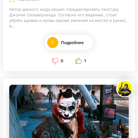
Автор данного мода решил отредактировать текстуру
Джонни Сильверхенда. Согласно его видению, стоит
убрать шрамы и кровь (кроме ранений на кистях и руках),
а...
Подробнее
0
1