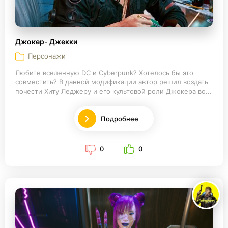
Джокер- Джекки
Персонажи
Любите вселенную DC и Cyberpunk? Хотелось бы это
совместить? В данной модификации автор решил воздать
почести Хиту Леджеру и его культовой роли Джокера во...
Подробнее
0
0