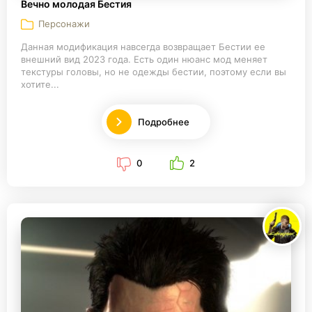
Вечно молодая Бестия
Персонажи
Данная модификация навсегда возвращает Бестии ее
внешний вид 2023 года. Есть один нюанс мод меняет
текстуры головы, но не одежды бестии, поэтому если вы
хотите...
Подробнее
0
2