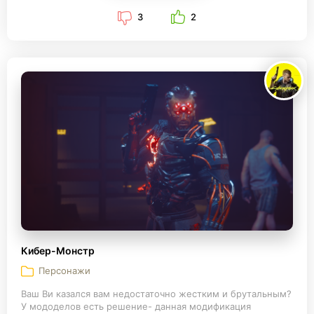
3
2
Кибер-Монстр
Персонажи
Ваш Ви казался вам недостаточно жестким и брутальным?
У мододелов есть решение- данная модификация