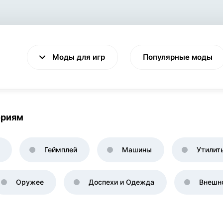
Моды для игр
Популярные моды
ориям
VALHEIM
CYBERPUNK 2077
Геймплей
Машины
Утилит
Выживание
Экшен
Оружее
Доспехи и Одежда
Внешн