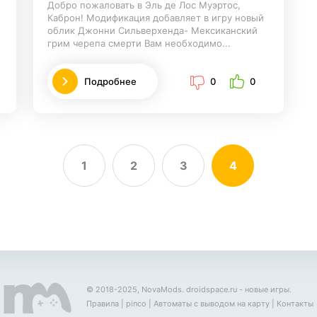
Добро пожаловать в Эль де Лос Муэртос,
Каброн! Модификация добавляет в игру новый
облик Джонни Сильверхенда- Мексиканский
грим черепа смерти Вам необходимо...
Подробнее
0
0
1
2
3
4
© 2018-2025, NovaMods.
droidspace.ru
- новые игры.
Правила
|
pinco
|
Автоматы с выводом на карту
|
Контакты