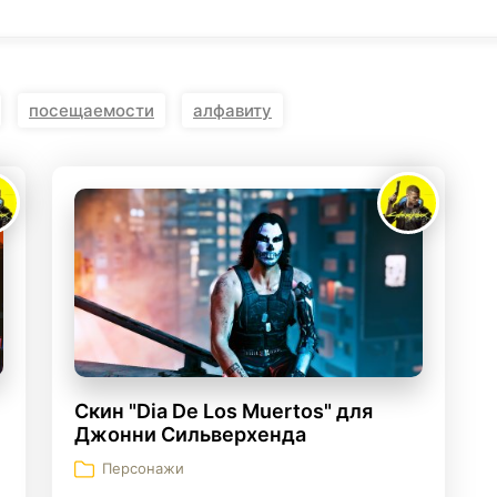
KINGDOM COME:
KENSHI
DELIVERANCE
экшн
бродилка
посещаемости
алфавиту
Скин "Dia De Los Muertos" для
Джонни Сильверхенда
Персонажи