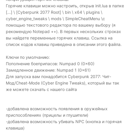
Горячие клавиши можно настроить, открыв init.lua в папке
[...] \ [Cyberpunk 2077 Root] \ bin \ x64 \ plugins \
cyber_engine_tweaks \ mods \ SimpleCheatMenu \с
помощью текстового редактора по вашему выбору (я
рекомендую Notepad ++). В первых нескольких строках
вы найдете переменные горячих клавиш. Ссылка на
список кодов клавиш приведена в описании этого файла.
Ключи по умолчанию:
Пополнение боеприпасов: Numpad 0 (0x60)
Замедленное движение: Numpad 1 (0x61)
Для запуска вам понадобится Cyberpunk 2077: Чит-
Мод/Cheat-Mode (Cyber Engine Tweaks), который вы так
же можете скачать с нашего сайта
-добавлена ​​возможность появления в оружейных
приспособлениях (прицелы и глушители)
-добавлена ​​возможность убивать NPC (кнопка и горячая
клавиша)