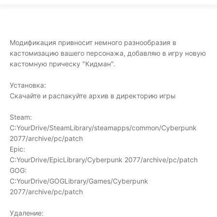
Модификация привносит немного разнообразия в
кастомизацию вашего персонажа, добавляю в игру новую
кастомную прическу "Кидман".
Установка:
Скачайте и распакуйте архив в директорию игры
Steam:
C:YourDrive/SteamLibrary/steamapps/common/Cyberpunk
2077/archive/pc/patch
Epic:
C:YourDrive/EpicLibrary/Cyberpunk 2077/archive/pc/patch
GOG:
C:YourDrive/GOGLibrary/Games/Cyberpunk
2077/archive/pc/patch
Удаление: