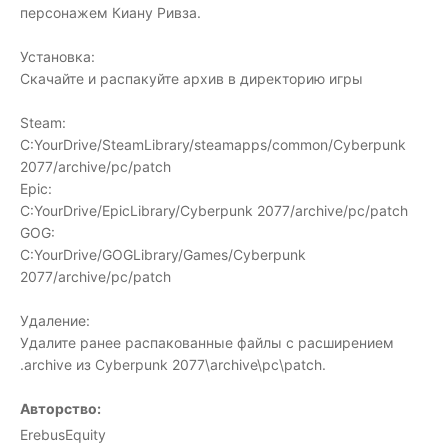
персонажем Киану Ривза.
Установка:
Скачайте и распакуйте архив в директорию игры
Steam:
C:YourDrive/SteamLibrary/steamapps/common/Cyberpunk
2077/archive/pc/patch
Epic:
C:YourDrive/EpicLibrary/Cyberpunk 2077/archive/pc/patch
GOG:
C:YourDrive/GOGLibrary/Games/Cyberpunk
2077/archive/pc/patch
Удаление:
Удалите ранее распакованные файлы с расширением
.archive из Cyberpunk 2077\archive\pc\patch.
Авторство:
ErebusEquity